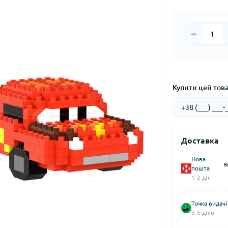
Купити цей товар
Доставка
Нова
В
пошта
1-2 дні
Точка видачі
3-5 днів