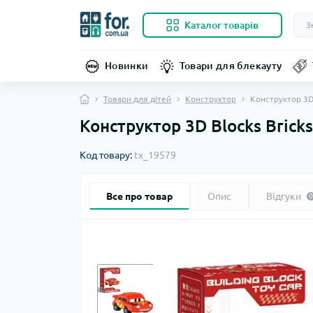
Каталог товарів
Новинки
Товари для блекауту
Товари для дітей
Конструктор
Конструктор 3D 
Конструктор 3D Blocks Bricks
Код товару:
tx_19579
Все про товар
Опис
Відгуки
0