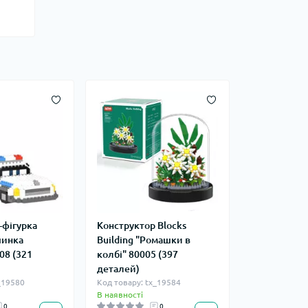
-фігурка
Конструктор Blocks
шинка
Building "Ромашки в
08 (321
колбі" 80005 (397
деталей)
_19580
Код товару: tx_19584
В наявності
0
0