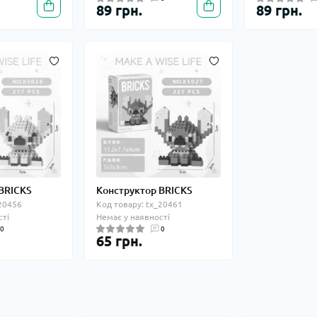
89 грн.
89 грн.
 BRICKS
Конструктор BRICKS
_20456
Код товару: tx_20461
сті
Немає у наявності
0
0
65 грн.