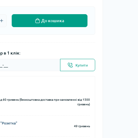
До кошика
 в 1 клік:
Купити
ід 60 гривень (Безкоштовна доставка при замовленні від 1500
гривень)
 "Розетка"
49 гривень