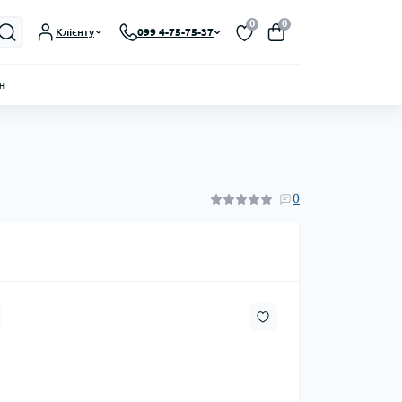
0
0
Клієнту
099 4-75-75-37
н
0