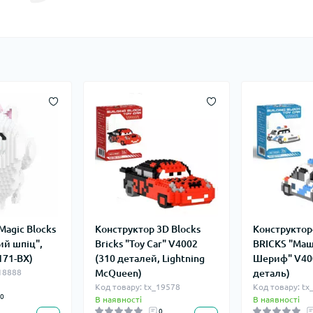
Magic Blocks
Конструктор 3D Blocks
Конструктор
ий шпіц",
Bricks "Toy Car" V4002
BRICKS "Ма
171-BX)
(310 деталей, Lightning
Шериф" V40
_18888
McQueen)
деталь)
Код товару: tx_19578
Код товару: tx
0
В наявності
В наявності
0