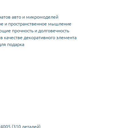
натов авто и микромоделей
ое и пространственное мышление
щие прочность и долговечность
в качестве декоративного элемента
для подарка
V4005 (310 деталей)