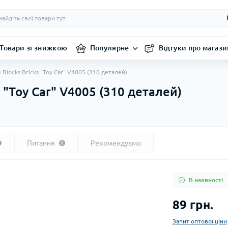
Товари зі знижкою
Популярне
Відгуки про магази
Blocks Bricks "Toy Car" V4005 (310 деталей)
 "Toy Car" V4005 (310 деталей)
Питання
Рекомендуємо
0
В наявності
89 грн.
Запит оптової ціни