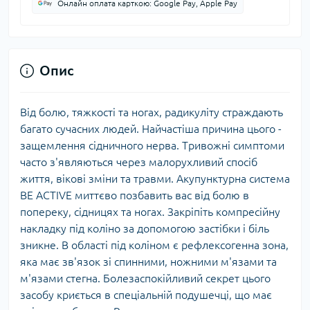
Онлайн оплата карткою: Google Pay, Apple Pay
Опис
Від болю, тяжкості та ногах, радикуліту страждають
багато сучасних людей. Найчастіша причина цього -
защемлення сідничного нерва. Тривожні симптоми
часто з'являються через малорухливий спосіб
життя, вікові зміни та травми. Акупунктурна система
BE ACTIVE миттєво позбавить вас від болю в
попереку, сідницях та ногах. Закріпіть компресійну
накладку під коліно за допомогою застібки і біль
зникне. В області під коліном є рефлексогенна зона,
яка має зв'язок зі спинними, ножними м'язами та
м'язами стегна. Болезаспокійливий секрет цього
засобу криється в спеціальній подушечці, що має