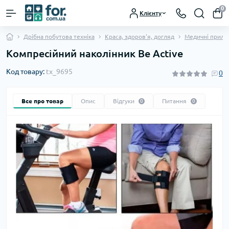
0
Клієнту
Дрібна побутова техніка
Краса, здоров'я, догляд
Медичні прила
Компресійний наколінник Be Active
Код товару:
tx_9695
0
Все про товар
Опис
Відгуки
Питання
0
0