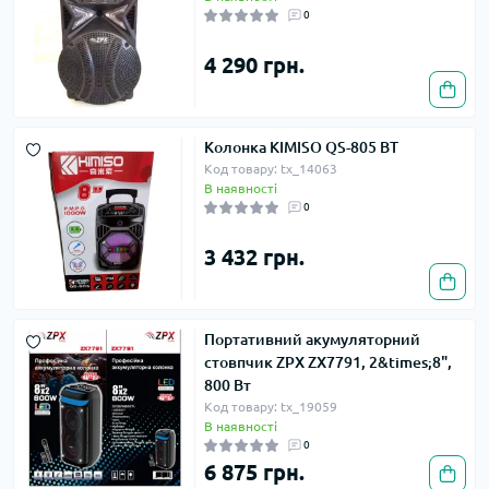
0
4 290 грн.
Колонка KIMISO QS-805 BT
Код товару: tx_14063
В наявності
0
3 432 грн.
Портативний акумуляторний
стовпчик ZPX ZX7791, 2&times;8",
800 Вт
Код товару: tx_19059
В наявності
0
6 875 грн.