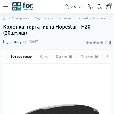
0
Клієнту
Електроніка
Аудіо техніка
Колонки портативні
Колонка порта
Колонка портативна Hopestar - H20
(20шт.ящ)
Код товару:
tx_13647
0
Все про товар
Опис
Відгуки
Питання
Реко
0
0