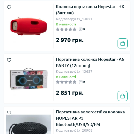
Колонка портативна Hopestar - HX
(8шт.ящ)
Код товару: tx_13651
В наявності
0
2 970 грн.
Портативна колонка Hopestar - A6
PARTY (12шт.ящ)
Код товару: tx_13657
В наявності
0
2 851 грн.
Портативна вологостійка колонка
HOPESTAR P5,
Bluetooth/USB/SD/FM
Код товару: tx_20908