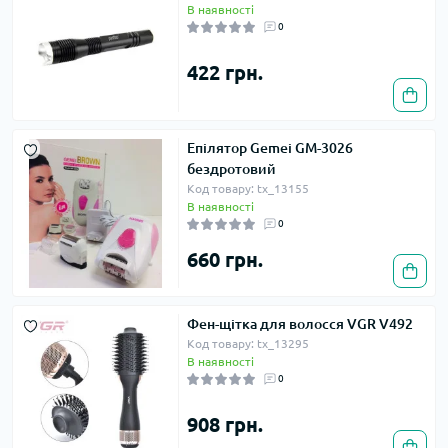
В наявності
0
422 грн.
Епілятор Gemei GM-3026
бездротовий
Код товару: tx_13155
В наявності
0
660 грн.
Фен-щітка для волосся VGR V492
Код товару: tx_13295
В наявності
0
908 грн.