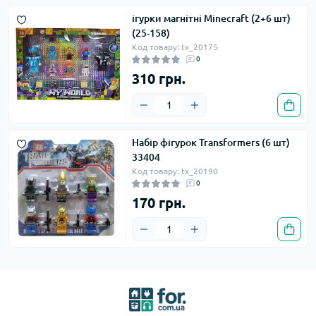
ігурки магнітні Minecraft (2+6 шт)
(25-158)
Код товару: tx_20175
0
310 грн.
Набір фігурок Transformers (6 шт)
33404
Код товару: tx_20190
0
170 грн.