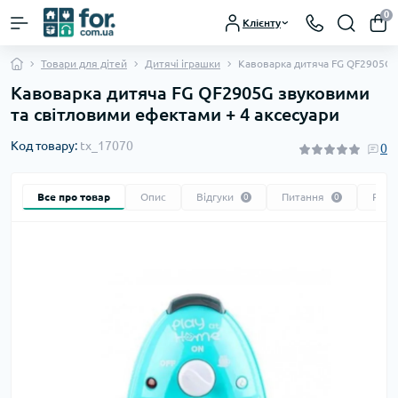
0
Клієнту
Товари для дітей
Дитячі іграшки
Кавоварка дитяча FG QF2905G 
Кавоварка дитяча FG QF2905G звуковими
та світловими ефектами + 4 аксесуари
Код товару:
tx_17070
0
Все про товар
Опис
Відгуки
Питання
Реко
0
0