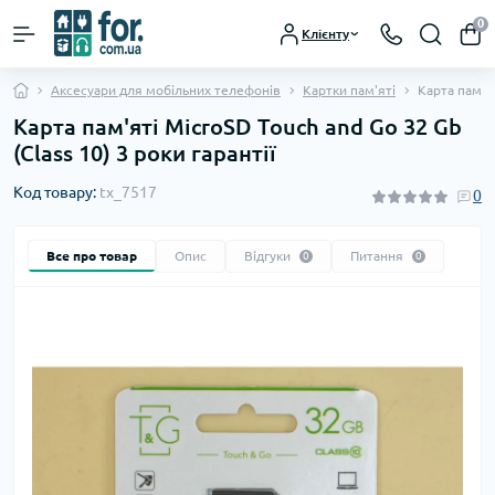
0
Клієнту
Аксесуари для мобільних телефонів
Картки пам'яті
Карта пам'ят
Карта пам'яті MicroSD Touch and Go 32 Gb
(Class 10) 3 роки гарантії
Код товару:
tx_7517
0
Все про товар
Опис
Відгуки
Питання
0
0