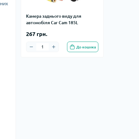
дних
Камера заднього виду для
автомобіля Car Cam 185L
267 грн.
До кошика