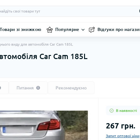
Товари зі знижкою
Популярне
Відгуки про магази
нього виду для автомобіля Car Cam 185L
втомобіля Car Cam 185L
Питання
Рекомендуємо
0
В наявності
267 грн.
Запит оптової ціни