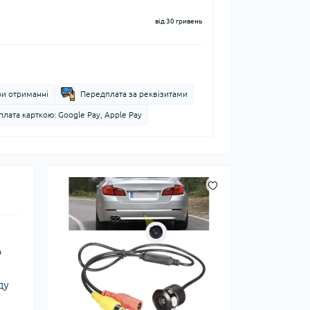
від 30 гривень
ри отриманні
Передплата за реквізитами
лата карткою: Google Pay, Apple Pay
о
ду