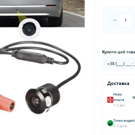
Купити цей товар
Доставка
Нова
В
пошта
1-2 дні
Точка видачі
3-5 днів