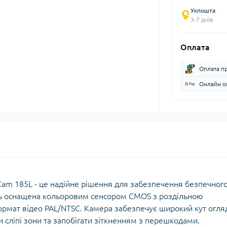
Укпошта
3-7 днів
Оплата
Оплата п
Онлайн оп
Cam 185L - це надійне рішення для забезпечення безпечног
ль оснащена кольоровим сенсором CMOS з роздільною
формат відео PAL/NTSC. Камера забезпечує широкий кут огля
и сліпі зони та запобігати зіткненням з перешкодами.