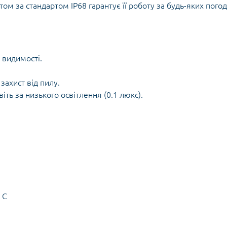
ом за стандартом IP68 гарантує її роботу за будь-яких пого
 видимості.
захист від пилу.
ть за низького освітлення (0.1 люкс).
 C