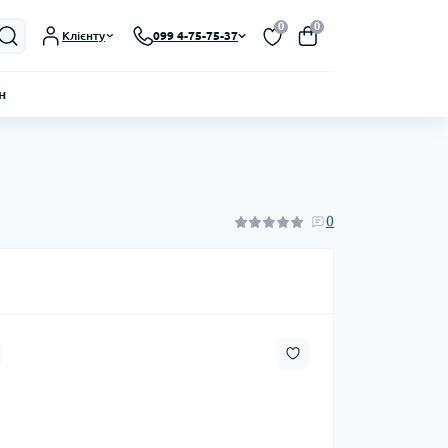
0
0
Клієнту
099 4-75-75-37
н
0