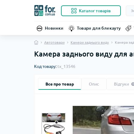
Каталог товарів
Новинки
Товари для блекауту
Автотовари
Камери заднього виду
Камера зад
Камера заднього виду для а
Код товару:
tx_13546
Все про товар
Опис
Відгуки
0