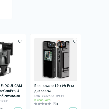
i-Fi DOUL CAM
Боді-камера L9 з Wi-Fi та
reCamPro, 4
дисплеєм
 об'єктивами
Код товару: tx_19684
В наявності
_19681
0