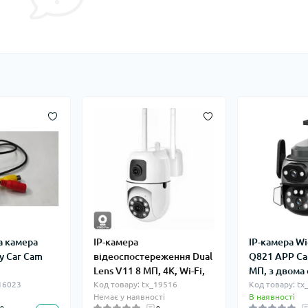
а камера
IP-камера
IP-камера W
у Car Cam
відеоспостереження Dual
Q821 APP Ca
Lens V11 8 МП, 4K, Wi-Fi,
МП, з двома
_16023
Код товару: tx_19516
Код товару: tx
Немає у наявності
В наявності