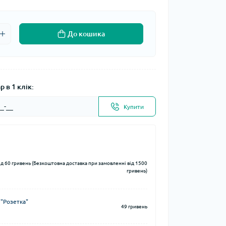
До кошика
 в 1 клік:
Купити
ід 60 гривень (Безкоштовна доставка при замовленні від 1500
гривень)
 "Розетка"
49 гривень