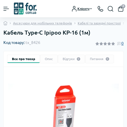
0
Клієнту
Аксесуари для мобільних телефонів
Кабелі та зарядні пристрої
Кабель Type-C Ipipoo KP-16 (1м)
Код товару:
tx_8426
0
Все про товар
Опис
Відгуки
Питання
0
0