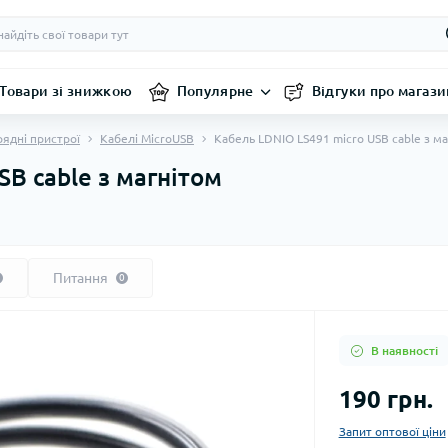
Товари зі знижкою
Популярне
Відгуки про магази
рядні пристрої
Кабелі MicroUSB
Кабель LDNIO LS491 micro USB cable з м
B cable з магнітом
Питання
0
В наявності
190 грн.
Запит оптової ціни