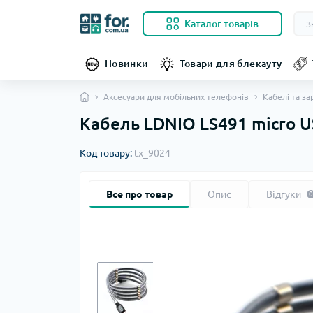
Каталог товарів
Новинки
Товари для блекауту
Аксесуари для мобільних телефонів
Кабелі та за
Кабель LDNIO LS491 micro US
Код товару:
tx_9024
Все про товар
Опис
Відгуки
0