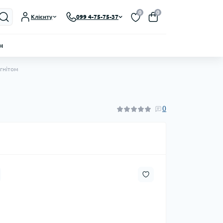
0
0
Клієнту
099 4-75-75-37
н
агнітом
0