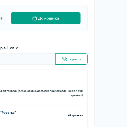
До кошика
 в 1 клік:
Купити
ід 60 гривень (Безкоштовна доставка при замовленні від 1500
гривень)
 "Розетка"
49 гривень