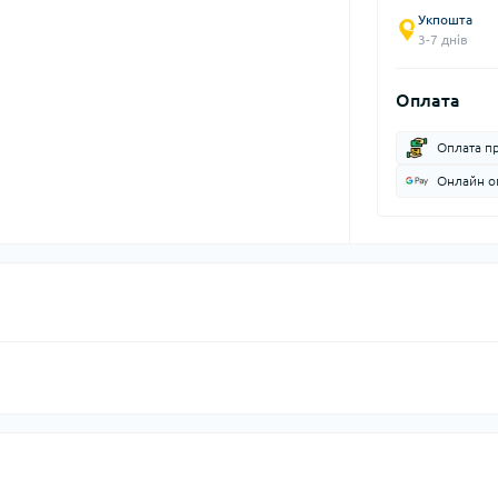
Укпошта
3-7 днів
Оплата
Оплата п
Онлайн оп