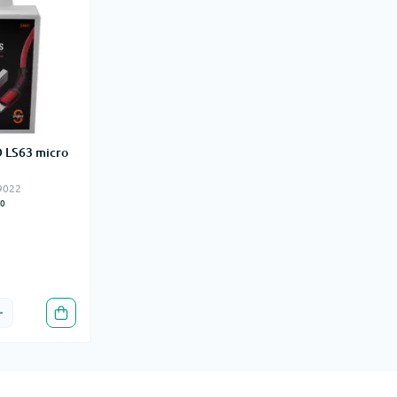
 LS63 micro
_9022
0