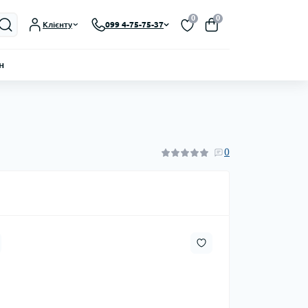
0
0
Клієнту
099 4-75-75-37
н
0