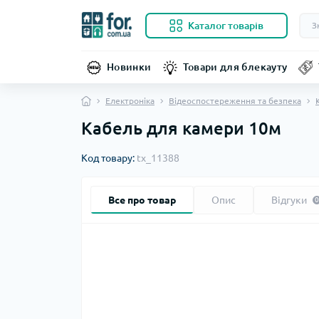
Каталог товарів
Новинки
Товари для блекауту
Електроніка
Відеоспостереження та безпека
Кабель для камери 10м
Код товару:
tx_11388
Все про товар
Опис
Відгуки
0