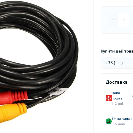
Купити цей товар
Доставка
Нова
В
пошта
1-2 дні
Точка видачі
3-5 днів