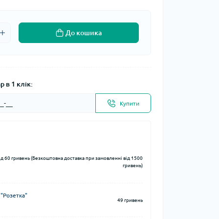
До кошика
 в 1 клік:
Купити
ід 60 гривень (Безкоштовна доставка при замовленні від 1500
гривень)
 "Розетка"
49 гривень