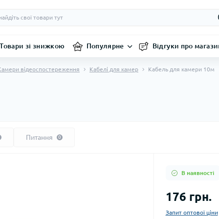
Товари зі знижкою
Популярне
Відгуки про магази
Камери відеоспостереження
Кабелі для камер
Кабель для камери 10м
Питання
0
В наявності
176 грн.
Запит оптової ціни