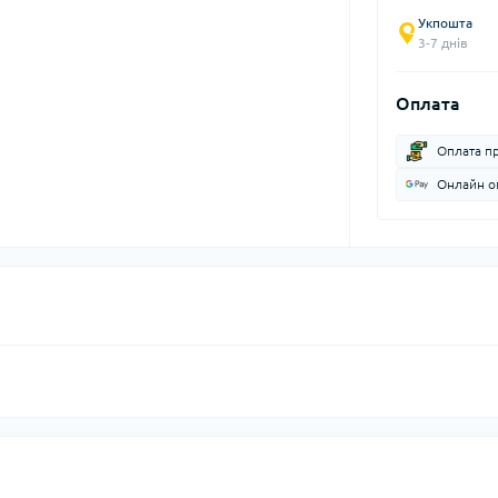
Укпошта
3-7 днів
Оплата
Оплата п
Онлайн оп