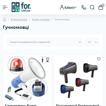
0
Клієнту
Електроніка
Аудіо техніка
Гучномовці
Гучномовці
Гучномовець Power
Портативний бездротовий