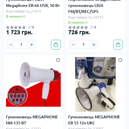
Megaphone ER-66 USB, 50 Вт
гучномовець L026
Код товару: tx_21613
FM/BT/REC/SPS
В наявності
Код товару: tx_16772
В наявності
0
0
1 723 грн.
726 грн.
Гучномовець MEGAPHONE
Гучномовець MEGAPHONE
HM-135 BT
ER 55 12v UKC
Код товару: tx_17132
Код товару: tx_17007