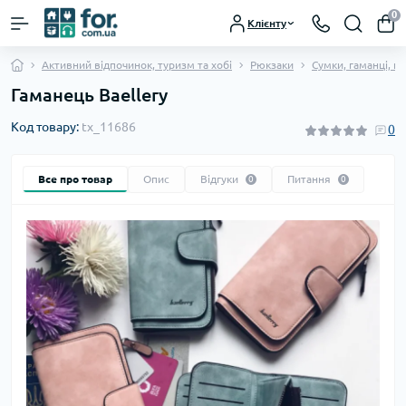
0
Клієнту
Активний відпочинок, туризм та хобі
Рюкзаки
Сумки, гаманці, 
Гаманець Baellery
Код товару:
tx_11686
0
Все про товар
Опис
Відгуки
Питання
0
0