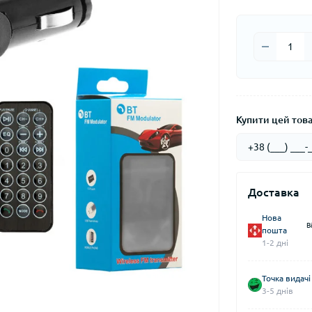
Купити цей товар
Доставка
Нова
В
пошта
1-2 дні
Точка видачі
3-5 днів