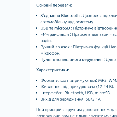
Основні переваги:
З'єднання Bluetooth
: Дозволяє підклю
автомобільну аудіосистему.
USB та microSD
: Підтримує відтворення
FM-трансляція
: Працює в діапазоні ча
радіо.
Гучний зв'язок
: Підтримка функції Ha
мікрофон.
Пульт дистанційного керування
: Для 
Характеристики:
Формати, що підтримуються: MP3, WM
Живлення: від прикурювача (12-24 В).
Інтерфейси: Bluetooth, USB, microSD.
Вихід для заряджання: 5В/2.1А.
Цей пристрій є зручним доповненням для 
дозволяючи вам не тільки слухати музику