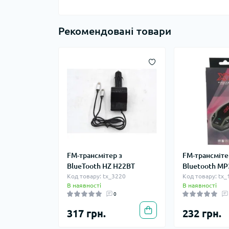
Рекомендовані товари
FM-трансмітер з
FM-трансміте
BlueTooth HZ H22BT
Bluetooth MP
Код товару: tx_3220
Код товару: tx
В наявності
В наявності
0
317 грн.
232 грн.