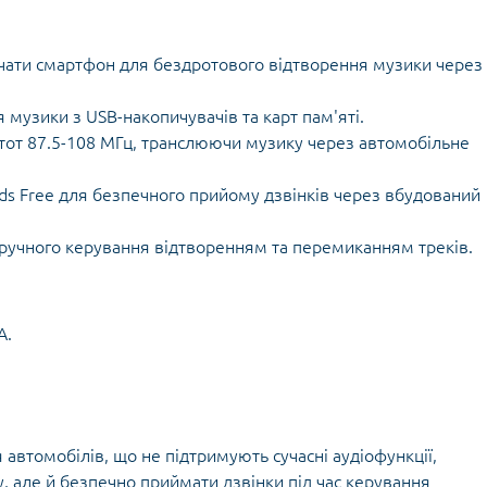
чати смартфон для бездротового відтворення музики через
 музики з USB-накопичувачів та карт пам'яті.
стот 87.5-108 МГц, транслюючи музику через автомобільне
nds Free для безпечного прийому дзвінків через вбудований
зручного керування відтворенням та перемиканням треків.
A.
автомобілів, що не підтримують сучасні аудіофункції,
, але й безпечно приймати дзвінки під час керування