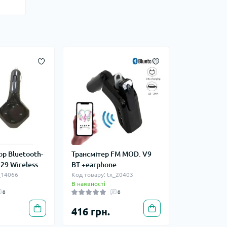
р Bluetooth-
Трансмітер FM MOD. V9
29 Wireless
BT +earphone
_14066
Код товару: tx_20403
В наявності
0
0
416 грн.