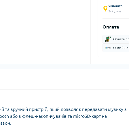
Укпошта
3-7 днів
Оплата
Оплата п
Онлайн оп
ий та зручний пристрій, який дозволяє передавати музику з
oth або з флеш-накопичувачів та microSD-карт на
азон.