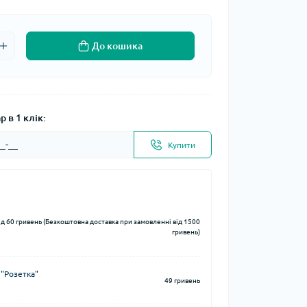
До кошика
 в 1 клік:
Купити
ід 60 гривень (Безкоштовна доставка при замовленні від 1500
гривень)
 "Розетка"
49 гривень