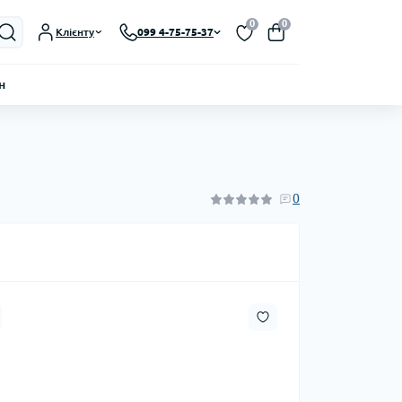
0
0
Клієнту
099 4-75-75-37
н
0