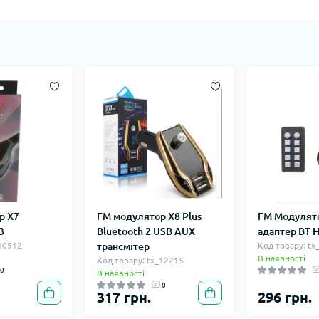
р X7
FM модулятор X8 Plus
FM Модулято
3
Bluetooth 2 USB AUX
адаптер BT H
_10512
трансмітер
Код товару: tx
В наявності
Код товару: tx_12215
0
В наявності
0
317 грн.
296 грн.