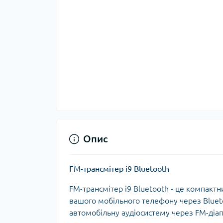
Опис
FM-трансмітер i9 Bluetooth
FM-трансмітер i9 Bluetooth - це компактн
вашого мобільного телефону через Blueto
автомобільну аудіосистему через FM-діап