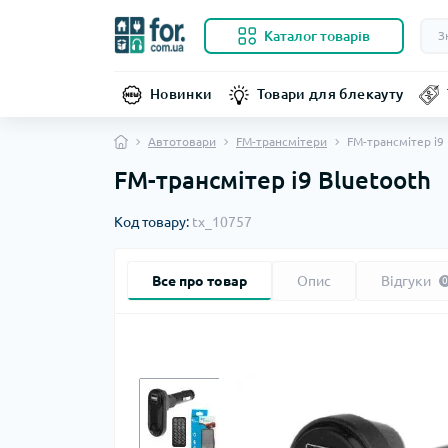
Каталог товарів
Новинки
Товари для блекауту
Автотовари
FM-трансмітери
FM-трансмітер i9
FM-трансмітер i9 Bluetooth
Код товару:
tx_10757
Все про товар
Опис
Відгуки
0