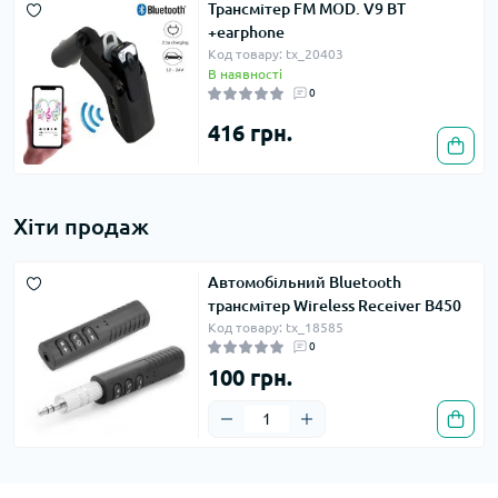
Трансмітер FM MOD. V9 BT
+earphone
Код товару: tx_20403
В наявності
0
416 грн.
Хіти продаж
Автомобільний Bluetooth
трансмітер Wireless Receiver B450
Код товару: tx_18585
0
100 грн.