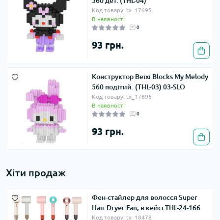
560 дет. (THL-04)
Код товару: tx_17695
В наявності
0
93 грн.
Конструктор Beixi Blocks My Melody
560 подітий. (THL-03) 03-SLO
Код товару: tx_17696
В наявності
0
93 грн.
Хіти продаж
Фен-стайлер для волосся Super
Hair Dryer Fan, в кейсі THL-24-166
Код товару: tx_18478