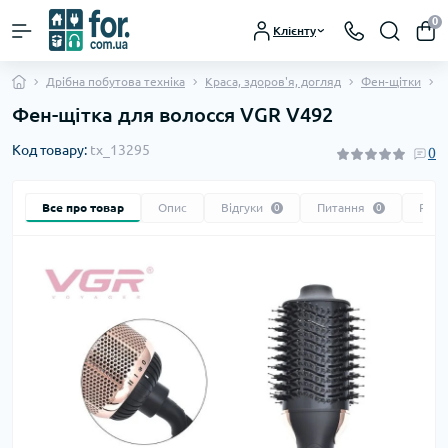
0
Клієнту
Дрібна побутова техніка
Краса, здоров'я, догляд
Фен-щітки
Ф
Фен-щітка для волосся VGR V492
Код товару:
tx_13295
0
Все про товар
Опис
Відгуки
Питання
Реко
0
0