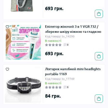
693 грн.
Епілятор жіночий 3 в 1 VGR 732 /
збереже шкіру ніжною та гладкою
Код товару: tx_14290
В наявності
0
693 грн.
Ліхтарик налобний mini headlights
portable 1169
Код товару: tx_17749
В наявності
0
84 грн.