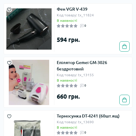
Фен VGR V-439
Код товару: tx_11824
В наявності
0
594 грн.
Епілятор Gemei GM-3026
бездротовий
Код товару: tx_13155
В наявності
0
660 грн.
Термосумка DT-4241 (60шт.ящ)
Код товару: tx_13690
В наявності
0