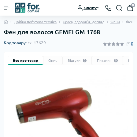
0
Клієнту
Дрібна побутова техніка
Краса, здоров'я, догляд
Фени
Фен д
Фен для волосся GEMEI GM 1768
Код товару:
tx_13629
0
Все про товар
Опис
Відгуки
Питання
Реко
0
0