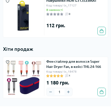
Навушники MDR G3 CELEBRAT
Код товару: tx_17127
В наявності
0
112 грн.
Хіти продаж
Фен-стайлер для волосся Super
Hair Dryer Fan, в кейсі THL-24-166
Код товару: tx_18478
1
1 180 грн.