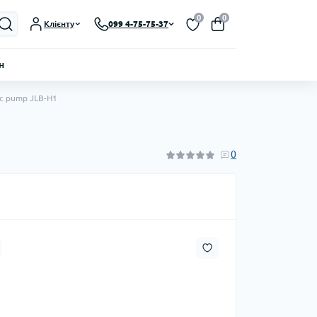
0
0
Клієнту
099 4-75-75-37
н
ic pump JLB-H1
0