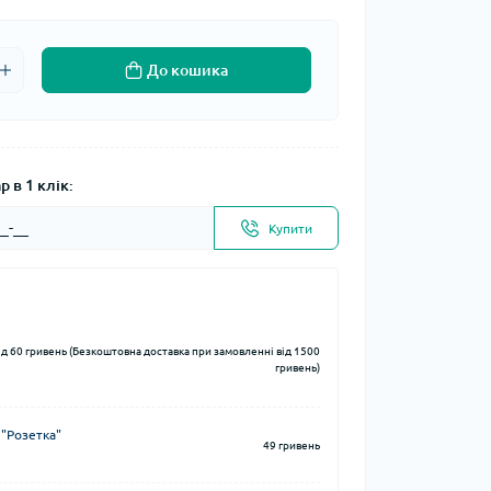
До кошика
 в 1 клік:
Купити
ід 60 гривень (Безкоштовна доставка при замовленні від 1500
гривень)
 "Розетка"
49 гривень