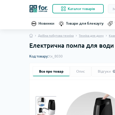
Каталог товарів
Новинки
Товари для блекауту
Дрібна побутова техніка
Техніка для дому
Кран
Електрична помпа для води 
Код товару:
tx_8030
Все про товар
Опис
Відгуки
0