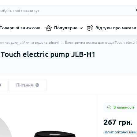
Товари зі знижкою
Популярне
Відгуки про магази
и-насадки, лійки та водонагрівачі
Електрична помпа для води Touch electr
Touch electric pump JLB-H1
Питання
0
В наявності
267 грн.
Запит оптової ціни