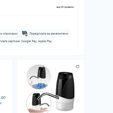
від 30 гривень
ри отриманні
Передплата за реквізитами
лата карткою: Google Pay, Apple Pay
 до
и