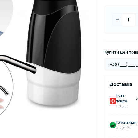
Купити цей товар
Доставка
Нова
В
пошта
1-2 дні
Точка видачі
3-5 днів