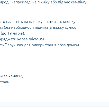
роді, наприклад, на пікніку або під час кемпінгу.
сто надягніть на пляшку і натисніть кнопку.
 без необхідності піднімати важку сулію.
(до 19 літрів).
аряджати через microUSB.
ить її зручною для використання поза домом.
ри за хвилину
сталь