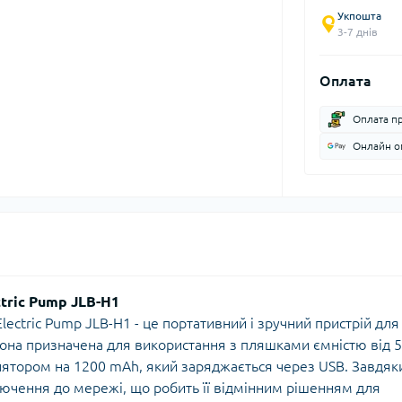
Укпошта
3-7 днів
Оплата
Оплата п
Онлайн оп
tric Pump JLB-H1
ectric Pump JLB-H1 - це портативний і зручний пристрій для
она призначена для використання з пляшками ємністю від 5
лятором на 1200 mAh, який заряджається через USB. Завдяк
лючення до мережі, що робить її відмінним рішенням для