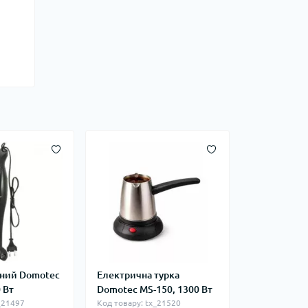
чний Domotec
Електрична турка
 Вт
Domotec MS-150, 1300 Вт
_21497
Код товару: tx_21520