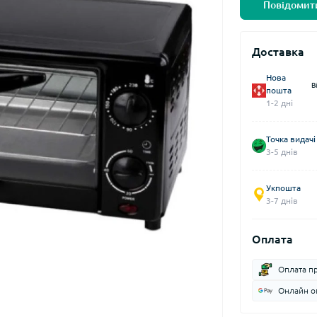
Повідомити
Доставка
Нова
В
пошта
1-2 дні
Точка видачі
3-5 днів
Укпошта
3-7 днів
Оплата
Оплата п
Онлайн оп