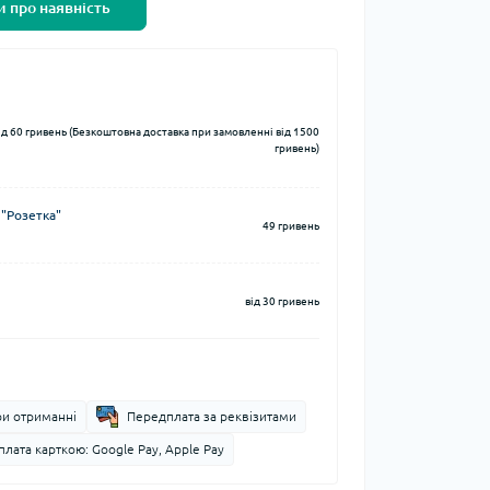
 про наявність
ід 60 гривень (Безкоштовна доставка при замовленні від 1500
гривень)
 "Розетка"
49 гривень
від 30 гривень
ри отриманні
Передплата за реквізитами
лата карткою: Google Pay, Apple Pay