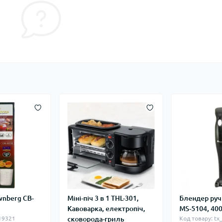
wnberg CB-
Міні-піч 3 в 1 THL-301,
Блендер ру
Кавоварка, електропіч,
MS-5104, 400
_19321
сковорода-гриль
Код товару: tx