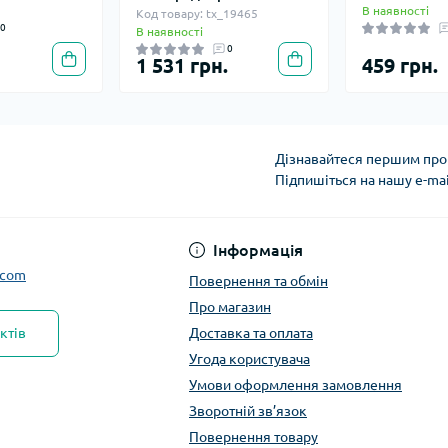
В наявності
Код товару: tx_19465
0
В наявності
0
1 531 грн.
459 грн.
Дізнавайтеся першим про 
Підпишіться на нашу e-ma
Інформація
.com
Повернення та обмін
Про магазин
ктів
Доставка та оплата
Угода користувача
Умови оформлення замовлення
Зворотній зв’язок
Повернення товару