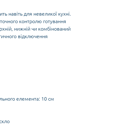
ть навіть для невеликої кухні.
 точного контролю готування
рхній, нижній чи комбінований
атичного відключення
ального елемента: 10 см
скло