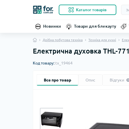
Каталог товарів
Новинки
Товари для блекауту
Дрібна побутова техніка
Техніка для кухні
Елек
Електрична духовка THL-771
Код товару:
tx_19464
Все про товар
Опис
Відгуки
0