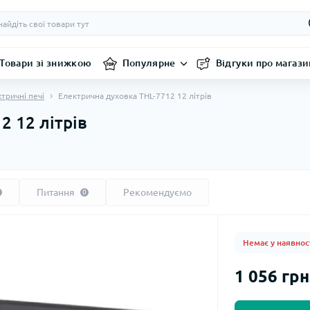
Товари зі знижкою
Популярне
Відгуки про магази
тричні печі
Електрична духовка THL-7712 12 літрів
2 12 літрів
Питання
Рекомендуємо
0
Немає у наявнос
1 056 грн