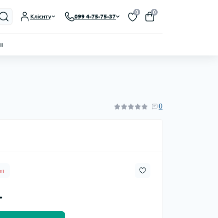
0
0
Клієнту
099 4-75-75-37
н
0
ті
.