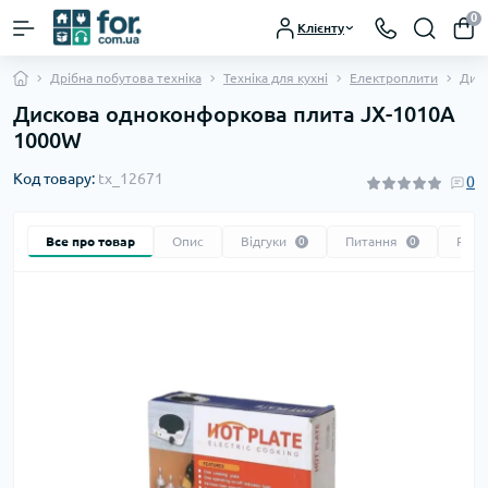
0
Клієнту
Дрібна побутова техніка
Техніка для кухні
Електроплити
Дис
Дискова одноконфоркова плита JX-1010A
1000W
Код товару:
tx_12671
0
Все про товар
Опис
Відгуки
Питання
Реко
0
0