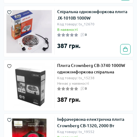
Спіральна одноконфоркова плита
JX-1010B 1000W
Код товару: tx_12670
В наявності
0
387 грн.
Плита Crownberg CB-3740 1000W
однокомфоркова спіральна
Код товару: tx_15238
Немає у наявності
0
387 грн.
Інфрачервона електрична плита
Crownberg CB-1320, 2000 Вт
Код товару: tx_19552