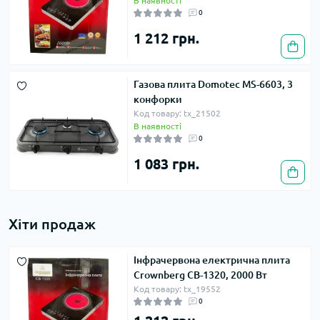
В наявності
0
1 212 грн.
Газова плита Domotec MS-6603, 3
конфорки
Код товару: tx_21502
В наявності
0
1 083 грн.
Хіти продаж
Інфрачервона електрична плита
Crownberg CB-1320, 2000 Вт
Код товару: tx_19552
0