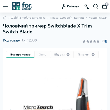
0
Клієнту
Дрібна побутова техніка
Краса, здоров'я, догляд
Машинки для с
Чоловічий тример Switchblade X-Trim
Switch Blade
Код товару:
tx_12330
0
Все про товар
Опис
Відгуки
Питання
0
0