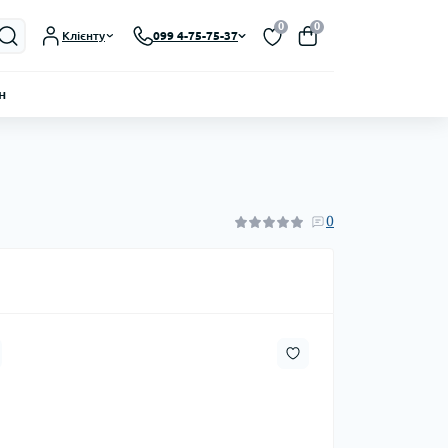
0
0
Клієнту
099 4-75-75-37
н
0