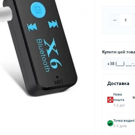
Купити цей товар
Доставка
Нова
В
пошта
1-2 дні
Точка видачі
3-5 днів