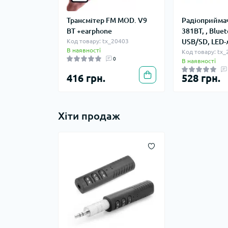
Трансмітер FM MOD. V9
Радіоприймач
BT +earphone
381BT, , Blue
Код товару: tx_20403
USB/SD, LED-
В наявності
Код товару: tx
0
В наявності
416 грн.
528 грн.
Хіти продаж