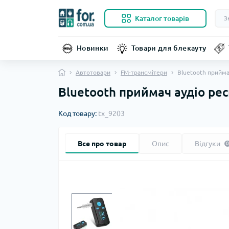
Каталог товарів
Новинки
Товари для блекауту
Автотовари
FM-трансмітери
Bluetooth прийма
Bluetooth приймач аудіо рес
Код товару:
tx_9203
Все про товар
Опис
Відгуки
0