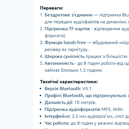
Переваги:
Бездротове з'єднання
— підтримка Blue
для передачі аудіофайлів на динаміки,
Підтримка TF-карток
- відтворення ау
формати).
Функція hands-free
— вбудований мікр
ресівер як гарнітуру.
Широка сумісність
працює з більшістю 
Автономність
- до 8 годин роботи від 
займає близько 1,5 години.
Технічні характеристики:
Версія Bluetooth:
V4.1.
Профілі Bluetooth, що підтримуються:
A
Дальність дії:
10 метрів.
Підтримка аудіоформатів
MP3, WAV.
Інтерфейси:
3.5 мм аудіороз'єм, слот д
Час роботи:
до 8 годин у режимі відтво