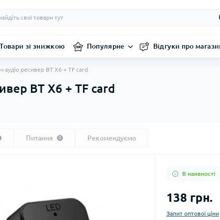
Товари зі знижкою
Популярне
Відгуки про магази
ч аудіо ресивер BT X6 + TF card
ивер BT X6 + TF card
Питання
Рекомендуємо
0
В наявності
138 грн.
Запит оптової ціни