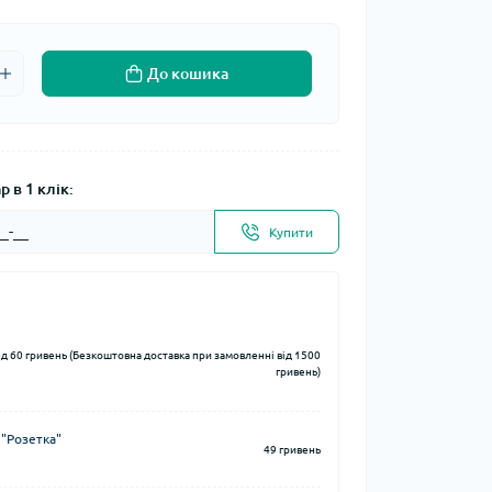
До кошика
 в 1 клік:
Купити
ід 60 гривень (Безкоштовна доставка при замовленні від 1500
гривень)
 "Розетка"
49 гривень