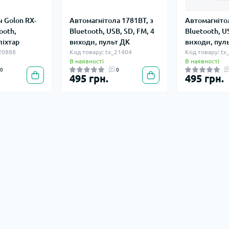
 Golon RX-
Автомагнітола 1781BT, з
Автомагнітол
tooth,
Bluetooth, USB, SD, FM, 4
Bluetooth, U
ліхтар
виходи, пульт ДК
виходи, пул
_20888
Код товару: tx_21404
Код товару: tx
В наявності
В наявності
0
0
495 грн.
495 грн.