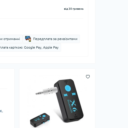
від 30 гривень
ри отриманні
Передплата за реквізитами
лата карткою: Google Pay, Apple Pay
х.