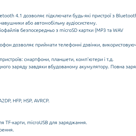
tooth 4.1 дозволяє підключати будь-які пристрої з Bluetoot
 навушники або автомобільну аудіосистему.
діофайлів безпосередньо з microSD картки (MP3 та WAV
офон дозволяє приймати телефонні дзвінки, використовую
пристроїв: смартфони, планшети, комп'ютери і т.д.
одного заряду завдяки вбудованому акумулятору. Повна зар
2DP, HFP, HSP, AVRCP.
ля TF-карти, microUSB для заряджання.
рення.