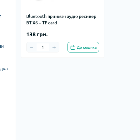
h
Bluetooth приймач аудіо ресивер
BT X6 + TF card
138 грн.
чи
До кошика
ядка