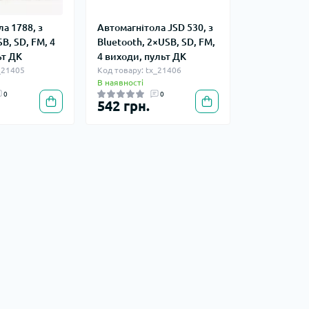
а 1788, з
Автомагнітола JSD 530, з
SB, SD, FM, 4
Bluetooth, 2×USB, SD, FM,
ьт ДК
4 виходи, пульт ДК
_21405
Код товару: tx_21406
В наявності
0
0
542 грн.