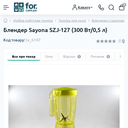
0
Клієнту
Дрібна побутова техніка
Техніка для кухні
Блендери стаціонарні
Блендер Sayona SZJ-127 (300 Вт/0,5 л)
Код товару:
tx_6147
0
Все про товар
Опис
Відгуки
Питання
Реко
0
0