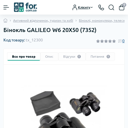
0
Клієнту
Активний відпочинок, туризм та хобі
Біноклі, монокуляри, телеско
Бінокль GALILEO W6 20X50 (7352)
Код товару:
tx_12300
0
Все про товар
Опис
Відгуки
Питання
0
0