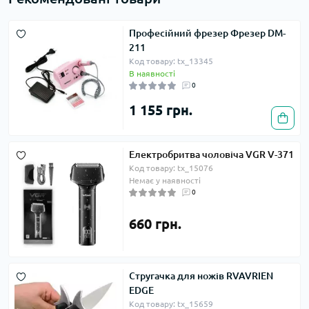
Професійний фрезер Фрезер DM-
211
Код товару: tx_13345
В наявності
0
1 155 грн.
Електробритва чоловіча VGR V-371
Код товару: tx_15076
Немає у наявності
0
660 грн.
Стругачка для ножів RVAVRIEN
EDGE
Код товару: tx_15659