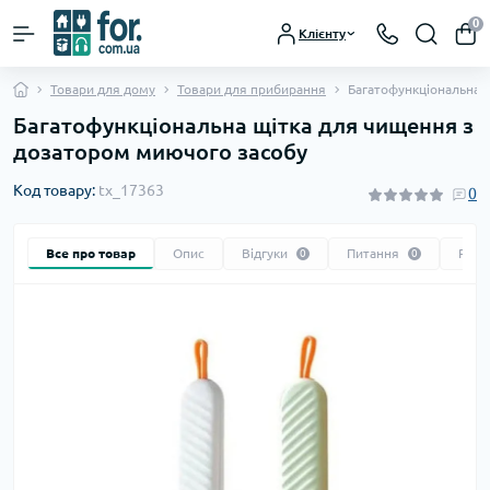
0
Клієнту
Товари для дому
Товари для прибирання
Багатофункціональна 
Багатофункціональна щітка для чищення з
дозатором миючого засобу
Код товару:
tx_17363
0
Все про товар
Опис
Відгуки
Питання
Реко
0
0