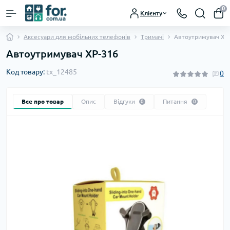
0
Клієнту
Аксесуари для мобільних телефонів
Тримачі
Автоутримувач XP
Автоутримувач XP-316
Код товару:
tx_12485
0
Все про товар
Опис
Відгуки
Питання
0
0