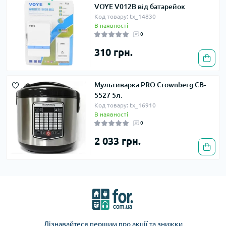
VOYE V012B від батарейок
Код товару: tx_14830
В наявності
0
310 грн.
Мультиварка PRO Crownberg CB-
5527 5л.
Код товару: tx_16910
В наявності
0
2 033 грн.
Дізнавайтеся першим про акції та знижки