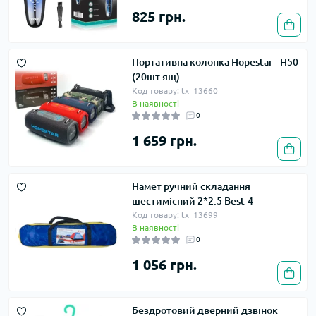
825 грн.
Портативна колонка Hopestar - H50
(20шт.ящ)
Код товару: tx_13660
В наявності
0
1 659 грн.
Намет ручний складання
шестимісний 2*2.5 Best-4
Код товару: tx_13699
В наявності
0
1 056 грн.
Бездротовий дверний дзвінок