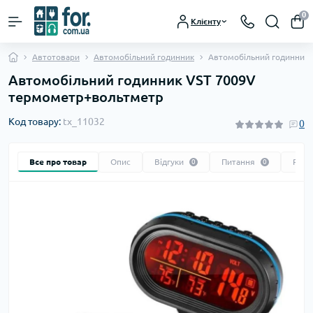
0
Клієнту
Автотовари
Автомобільний годинник
Автомобільний годинник
Автомобільний годинник VST 7009V
термометр+вольтметр
Код товару:
tx_11032
0
Все про товар
Опис
Відгуки
Питання
Реко
0
0