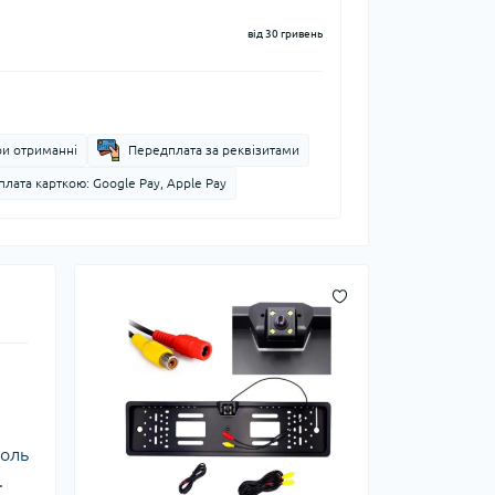
від 30 гривень
ри отриманні
Передплата за реквізитами
лата карткою: Google Pay, Apple Pay
роль
.