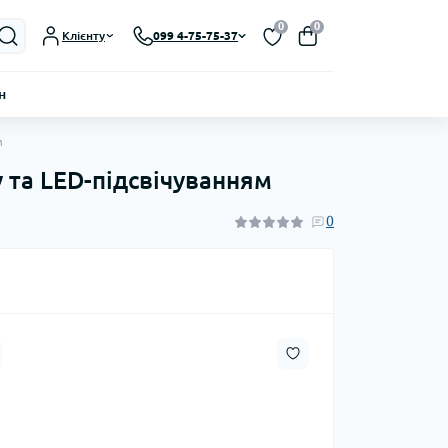
0
0
Клієнту
099 4-75-75-37
н
м
 та LED-підсвічуванням
0