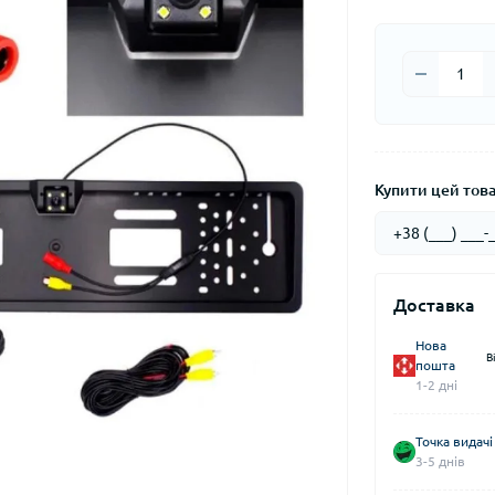
Купити цей товар
Доставка
Нова
В
пошта
1-2 дні
Точка видачі
3-5 днів