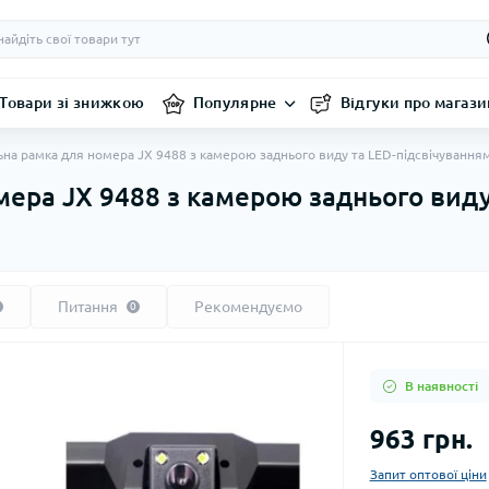
Товари зі знижкою
Популярне
Відгуки про магази
на рамка для номера JX 9488 з камерою заднього виду та LED-підсвічування
ера JX 9488 з камерою заднього виду
Питання
Рекомендуємо
0
В наявності
963 грн.
Запит оптової ціни