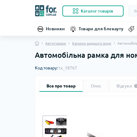
Каталог товарів
Новинки
Товари для блекауту
Автотовари
Камери заднього виду
Автомобіль
Автомобільна рамка для ном
Код товару:
tx_18767
Все про товар
Опис
Відгуки
0