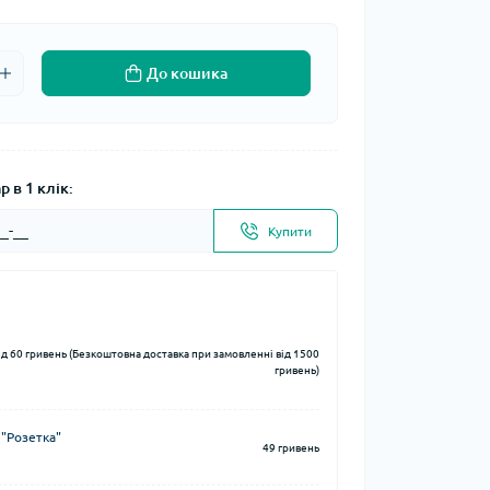
До кошика
 в 1 клік:
Купити
ід 60 гривень (Безкоштовна доставка при замовленні від 1500
гривень)
 "Розетка"
49 гривень