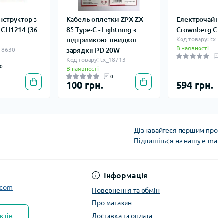
нструктор з
Кабель оплетки ZPX ZX-
Електрочай
 CH1214 (36
85 Type-C - Lightning з
Crownberg C
підтримкою швидкої
Код товару: tx
В наявності
_18630
зарядки PD 20W
Код товару: tx_18713
0
В наявності
0
100 грн.
594 грн.
Дізнавайтеся першим про 
Підпишіться на нашу e-ma
Інформація
.com
Повернення та обмін
Про магазин
ктів
Доставка та оплата