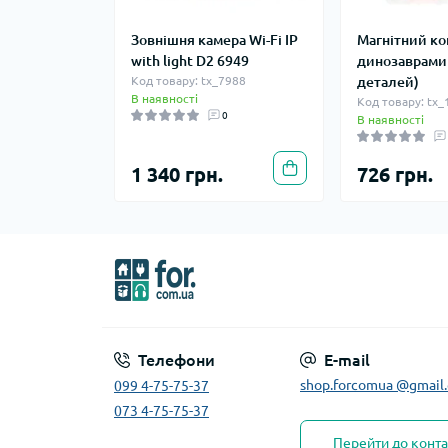
Зовнішня камера Wi-Fi IP
Магнітний ко
with light D2 6949
динозаврами
Код товару: tx_7988
деталей)
В наявності
Код товару: tx
0
В наявності
1 340 грн.
726 грн.
Телефони
E-mail
shop.forcomua @gmail
099 4-75-75-37
073 4-75-75-37
Перейти до конта