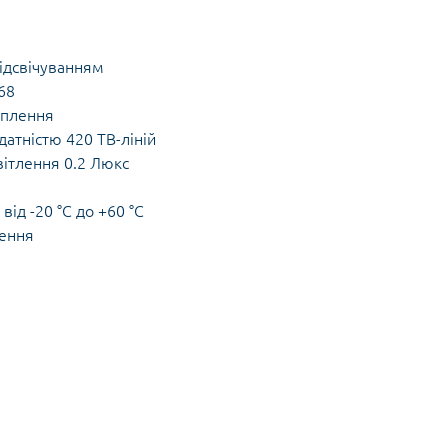
ідсвічуванням
68
оплення
атністю 420 ТВ-ліній
вітлення 0.2 Люкс
від -20 °C до +60 °C
лення