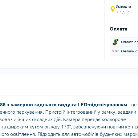
Укпошта
3-7 днів
Оплата
Оплата п
Онлайн оп
88 з камерою заднього виду та LED-підсвічуванням
- це
ечного паркування. Пристрій інтегрований у рамку, завдяки
зова чи інших складних дій. Камера передає кольорове
ї та широким кутом огляду 170°, забезпечуючи повний конт
бкого освітлення. Підходить для автомобілів будь-яких марок