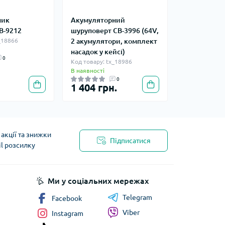
ник
Акумуляторний
B-9212
шуруповерт CB-3996 (64V,
_18866
2 акумулятори, комплект
насадок у кейсі)
0
Код товару: tx_18986
В наявності
0
1 404 грн.
акції та знижки
Підписатися
il розсилку
Ми у соціальних мережах
Telegram
Facebook
Viber
Instagram