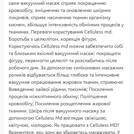
саме вакуумний масаж сприяє покращенню
кровообігу, зміцненню та оновленню шкірних
покривів, сприяє насиченню тканин організму
киснем, збільшує інтенсивність обмінних процесів у
тканинах. Переваги користування Celluless md.
Боротьба з целюлітом, корекція фігури.
Користуючись Celluless md можна забезпечити собі
та близьким якісний вакуумний масаж: покращити
фігуру, перемогти целюліт та розслабитись після
робочого дня. За допомогою силіконових масажних
роликів відбувається більш глибоке та інтенсивне
вакуумне опрацювання жирових тканин, сприяючи:
Виведенню зайвої рідини, токсинів; Посилення
процесів міжклітинного обміну; Поліпшення
кровообігу; Посилення розщеплення жирової
тканини. Шкіра після вакуумного масажу за
допомогою Celluless Md виглядає свіжішою,
квітучою, молодою. Як працювати з Celluless MD?
Визначтеся, яку зону ви збираєтесь масажувати. У