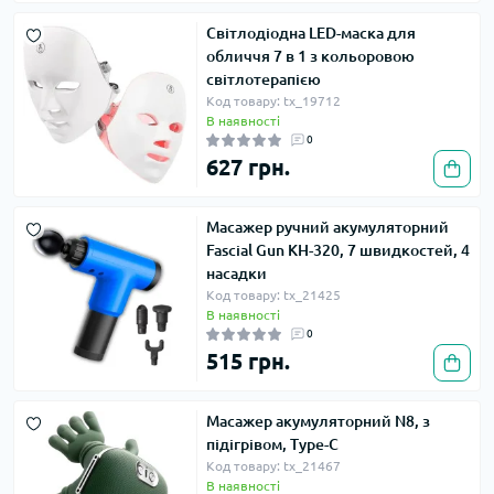
Світлодіодна LED-маска для
обличчя 7 в 1 з кольоровою
світлотерапією
Код товару: tx_19712
В наявності
0
627 грн.
Масажер ручний акумуляторний
Fascial Gun KH-320, 7 швидкостей, 4
насадки
Код товару: tx_21425
В наявності
0
515 грн.
Масажер акумуляторний N8, з
підігрівом, Type-C
Код товару: tx_21467
В наявності