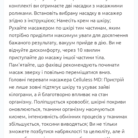
комплекті ви отримаєте дві насадки з масажними
роликами. Встановіть вибрану насадку в масажер
згідно з інструкцією; Нанесіть крем на шкіру;
Рухайте масажером по шкірі тим частинам, яким
потрібно приділити максимум уваги для досягнення
бажаного результату, вакуум прийде в дію. Ви не
відчуйте дискомфорту, через 10 хвилин
приступайте до масажу іншої частини тіла.
Пам'ятайте, що фахівці рекомендують починати
масаж зверху і повільно переміщатися вниз.
Головні переваги масажера Celluless MD: Пристрій
не лише зовні підтягує шкіру та усуває зайві
кілограми, а й благотворно впливає на стан
організму. Поліпшується кровообіг, шкірні покриви
оновлюються, тканини організму насичуються
киснем, інтенсивність обмінних процесів у тканинах
збільшується, токсини виводяться; Ви не тільки
зможете позбутися набряклості та целюліту, але й