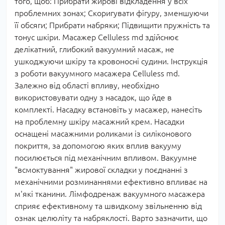
того, щоб: Прибрати жирові відкладення у всіх
проблемних зонах; Скоригувати фігуру, зменшуючи
її обсяги; Прибрати набряки; Підвищити пружність та
тонус шкіри. Масажер Celluless md здійснює
делікатний, глибокий вакуумний масаж, не
ушкоджуючи шкіру та кровоносні судини. Інструкція
з роботи вакуумного масажера Celluless md.
Залежно від області впливу, необхідно
використовувати одну з насадок, що йде в
комплекті. Насадку встановіть у масажер, нанесіть
на проблемну шкіру масажний крем. Насадки
оснащені масажними роликами із силіконового
покриття, за допомогою яких вплив вакууму
посилюється під механічним впливом. Вакуумне
"всмоктування" жирової складки у поєднанні з
механічними розминаннями ефективно впливає на
м'які тканини. Лімфодренаж вакуумного масажера
сприяє ефективному та швидкому звільненню від
ознак целюліту та набряклості. Варто зазначити, що