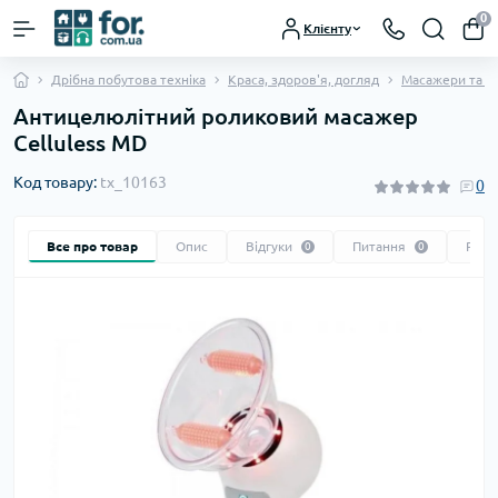
0
Клієнту
Дрібна побутова техніка
Краса, здоров'я, догляд
Масажери та щ
Антицелюлітний роликовий масажер
Celluless MD
Код товару:
tx_10163
0
Все про товар
Опис
Відгуки
Питання
Реко
0
0